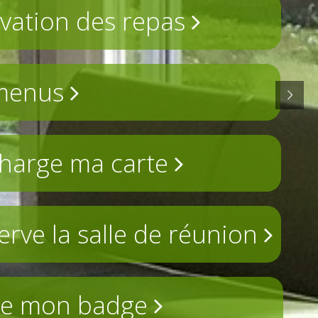
vation des repas
menus
charge ma carte
serve la salle de réunion
rée mon badge