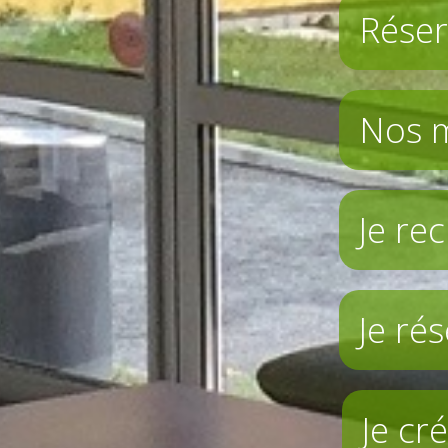
Réser
Nos 
Je re
Je ré
Je c